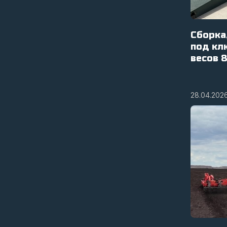
Сборка
под кл
весов 
28.04.202