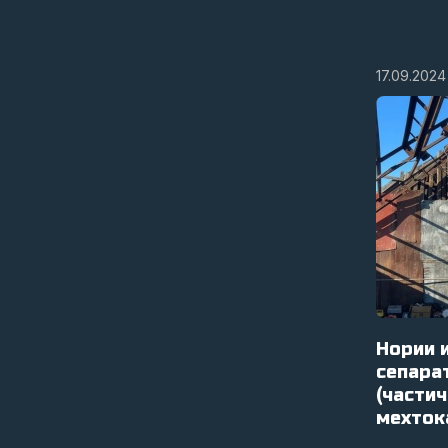
17.09.2024
Нории 
сепара
(части
мехток