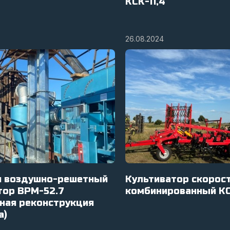
КСК-11,4
26.08.2024
и воздушно-решетный
Культиватор скорос
тор ВРМ-52.7
комбинированный К
чная реконструкция
а)