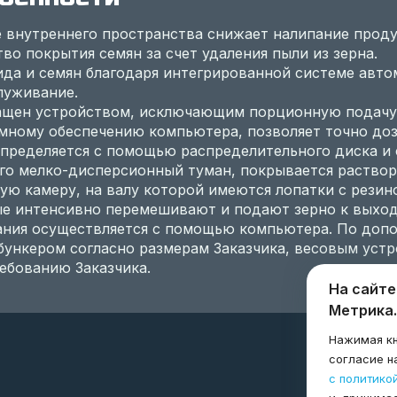
 внутреннего пространства снижает налипание продук
во покрытия семян за счет удаления пыли из зерна.
да и семян благодаря интегрированной системе авто
луживание.
нащен устройством, исключающим порционную подачу 
мному обеспечению компьютера, позволяет точно доз
спределяется с помощью распределительного диска и 
го мелко-дисперсионный туман, покрывается раствор
ную камеру, на валу которой имеются лопатки с рези
ые интенсивно перемешивают и подают зерно к выход
ния осуществляется с помощью компьютера. По допо
ункером согласно размерам Заказчика, весовым устро
ребованию Заказчика.
На сайте
Метрика.
Нажимая кн
согласие н
с политико